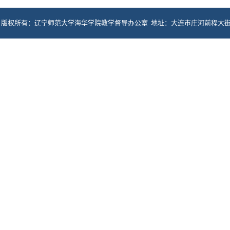
版权所有：辽宁师范大学海华学院教学督导办公室 地址：大连市庄河前程大街117号 电